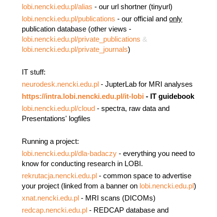
lobi.nencki.edu.pl/alias
- our url shortner (tinyurl)
lobi.nencki.edu.pl/publications
- our official and
only
publication database (other views -
lobi.nencki.edu
.pl/private_publications
&
lobi.nencki.edu.pl/private_journals
)
IT stuff:
neurodesk.nencki.edu.pl
- JupterLab for MRI analyses
https://intra.lobi.nencki.edu.pl/it-lobi
- IT guidebook
lobi.nencki.edu
.pl/cloud
- spectra, raw data and
Presentations' logfiles
Running a project:
lobi.nencki.edu
.pl/dla-badaczy
- everything you need to
know for conducting research in LOBI.
rekrutacja.nencki.edu.pl
- common space to advertise
your project (linked from a banner on
lobi.nencki.edu.pl
)
xnat.nencki.edu.pl
- MRI scans (DICOMs)
redcap.nencki.edu.pl
- REDCA
P database and